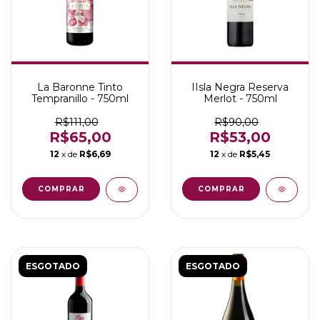
La Baronne Tinto
IIsla Negra Reserva
Tempranillo - 750ml
Merlot - 750ml
R$111,00
R$90,00
R$65,00
R$53,00
12
x de
R$6,69
12
x de
R$5,45
ESGOTADO
ESGOTADO