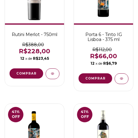
Rutini Merlot - 750ml
Porta 6 - Tinto IG
Lisboa - 375 ml
R$388,00
R$112,00
R$228,00
R$66,00
12
x de
R$23,45
12
x de
R$6,79
41
%
41
%
OFF
OFF