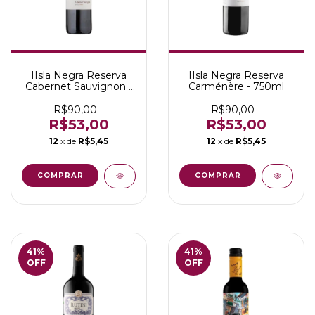
IIsla Negra Reserva
IIsla Negra Reserva
Cabernet Sauvignon -
Carménère - 750ml
750ml
R$90,00
R$90,00
R$53,00
R$53,00
12
x de
R$5,45
12
x de
R$5,45
41
%
41
%
OFF
OFF