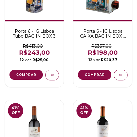
Porta 6 - IG Lisboa
Porta 6 - IG Lisboa
Tubo BAG IN BOX 3
CAIXA BAG IN BOX 3
LITROS - Equivale 4
LITROS - Equivale 4
garrafas
garrafas
R$413,00
R$337,00
R$243,00
R$198,00
12
x de
R$25,00
12
x de
R$20,37
41
%
41
%
OFF
OFF