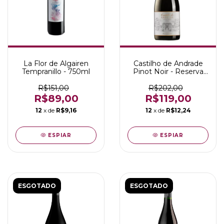
La Flor de Algairen
Castilho de Andrade
Tempranillo - 750ml
Pinot Noir - Reserva
Especial - 750ml
R$151,00
R$202,00
R$89,00
R$119,00
12
x de
R$9,16
12
x de
R$12,24
ESPIAR
ESPIAR
ESGOTADO
ESGOTADO