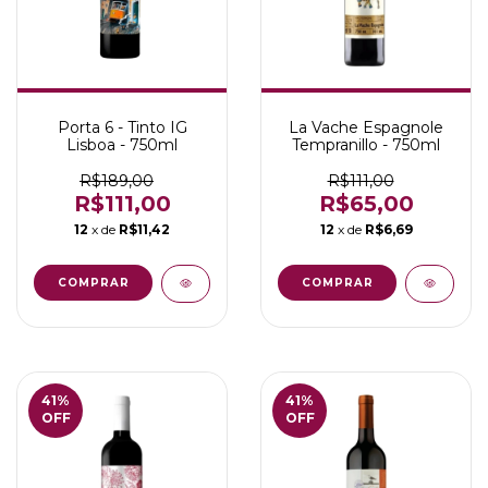
Porta 6 - Tinto IG
La Vache Espagnole
Lisboa - 750ml
Tempranillo - 750ml
R$189,00
R$111,00
R$111,00
R$65,00
12
x de
R$11,42
12
x de
R$6,69
41
%
41
%
OFF
OFF