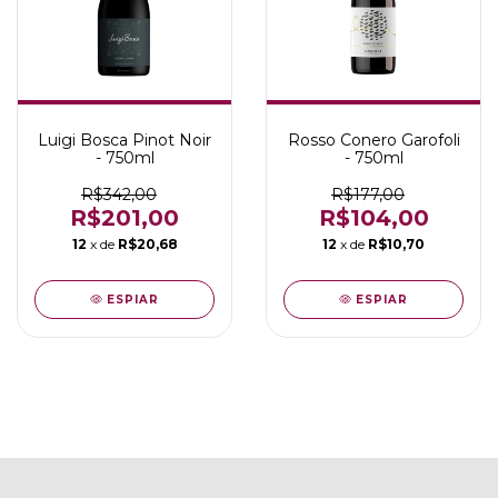
Luigi Bosca Pinot Noir
Rosso Conero Garofoli
- 750ml
- 750ml
R$342,00
R$177,00
R$201,00
R$104,00
12
x de
R$20,68
12
x de
R$10,70
ESPIAR
ESPIAR