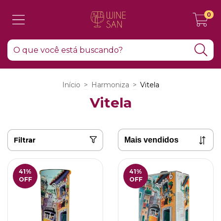
0
Início
>
Harmoniza
>
Vitela
Vitela
Filtrar
41
%
41
%
OFF
OFF