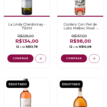
La Linda Chardonnay -
Cordero Con Piel de
750ml
Lobo Malbec Rosé -
750ml
R$228,00
R$167,00
R$134,00
R$98,00
12
x de
R$13,78
12
x de
R$10,08
ESGOTADO
ESGOTADO