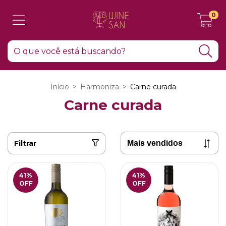
0
Início
>
Harmoniza
>
Carne curada
Carne curada
Filtrar
41
%
41
%
OFF
OFF