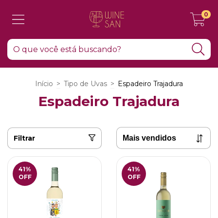
0
Início
>
Tipo de Uvas
>
Espadeiro Trajadura
Espadeiro Trajadura
Filtrar
41
%
41
%
OFF
OFF