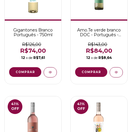
Gigantones Branco
Amo.Te verde branco
Português - 750ml
DOC - Português -
750ml
R$126,00
R$143,00
R$74,00
R$84,00
12
x de
R$7,61
12
x de
R$8,64
41
%
41
%
OFF
OFF