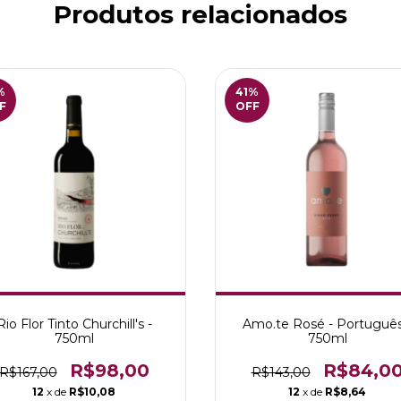
Produtos relacionados
%
41
%
F
OFF
Rio Flor Tinto Churchill's -
Amo.te Rosé - Português
750ml
750ml
R$98,00
R$84,0
R$167,00
R$143,00
12
x de
R$10,08
12
x de
R$8,64