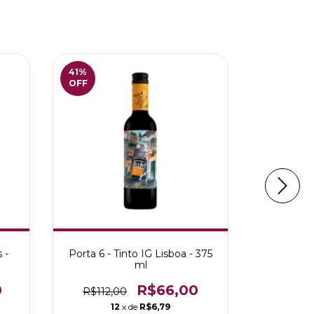
41
%
41
%
OFF
OFF
 -
Porta 6 - Tinto IG Lisboa - 375
Júlia F
ml
Portuguê
0
R$66,00
R$112,00
R$413,
12
x de
R$6,79
1