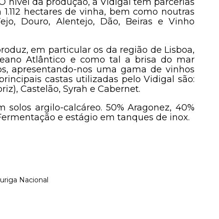
O nível da produção, a Vidigal tem parcerias
 1.112 hectares de vinha, bem como noutras
 Tejo, Douro, Alentejo, Dão, Beiras e Vinho
roduz, em particular os da região de Lisboa,
ano Atlântico e como tal a brisa do mar
mos, apresentando-nos uma gama de vinhos
rincipais castas utilizadas pelo Vidigal são:
riz), Castelão, Syrah e Cabernet.
m solos argilo-calcáreo. 50% Aragonez, 40%
 Fermentação e estágio em tanques de inox.
uriga Nacional