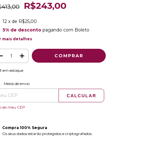
R$243,00
$413,00
12
x de
R$25,00
5% de desconto
pagando com Boleto
r mais detalhes
3
em estoque
ALTERAR CEP
regas para o CEP:
Meios de envio
CALCULAR
o sei meu CEP
Compra 100% Segura
Os seus dados estarão protegidos e criptografados.