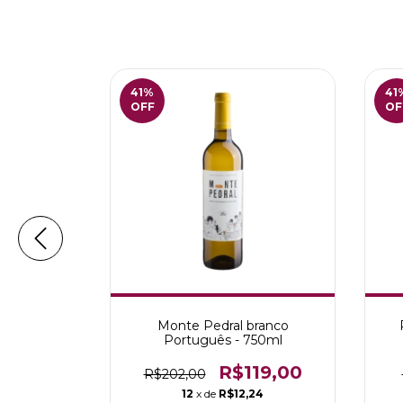
41
%
41
OFF
OF
ortuguês -
Monte Pedral branco
Português - 750ml
9,00
R$119,00
R$202,00
7
12
x de
R$12,24