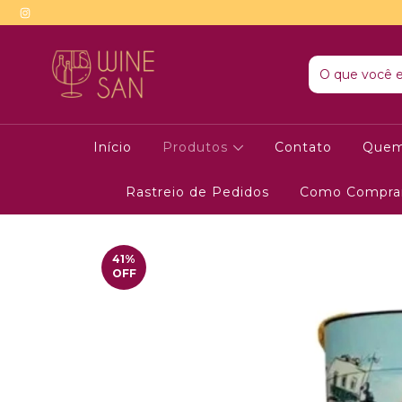
Início
Produtos
Contato
Quem
Rastreio de Pedidos
Como Compra
41
%
OFF