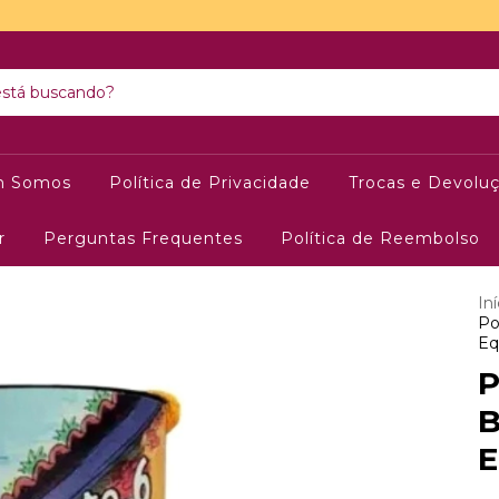
 Somos
Política de Privacidade
Trocas e Devolu
r
Perguntas Frequentes
Política de Reembolso
Iní
Po
Eq
P
B
E