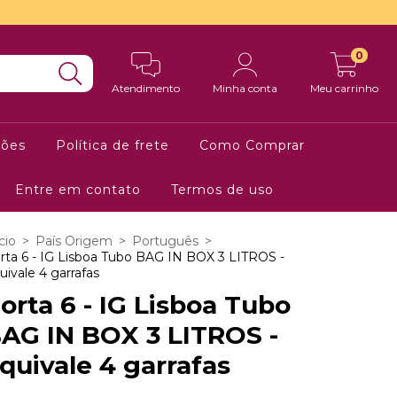
0
Atendimento
Minha conta
Meu carrinho
ções
Política de frete
Como Comprar
Entre em contato
Termos de uso
cio
>
País Origem
>
Português
>
rta 6 - IG Lisboa Tubo BAG IN BOX 3 LITROS -
uivale 4 garrafas
orta 6 - IG Lisboa Tubo
AG IN BOX 3 LITROS -
quivale 4 garrafas